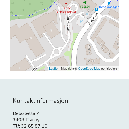
Leaflet
| Map data ©
OpenStreetMap
contributors
Kontaktinformasjon
Dølasletta 7
3408 Tranby
Tlf: 32 85 87 10